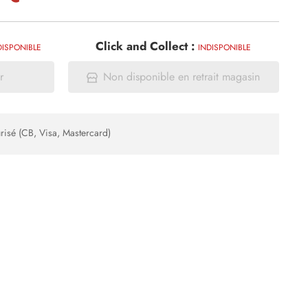
Click and Collect :
DISPONIBLE
INDISPONIBLE
r
Non disponible en retrait magasin
risé (CB, Visa, Mastercard)