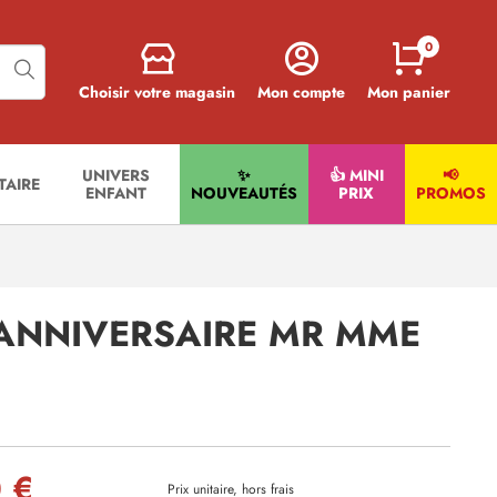
0
Choisir votre magasin
Mon compte
Mon panier
UNIVERS
✨
👍 MINI
📢
ITAIRE
ENFANT
NOUVEAUTÉS
PRIX
PROMOS
 ANNIVERSAIRE MR MME
 €
Prix unitaire, hors frais