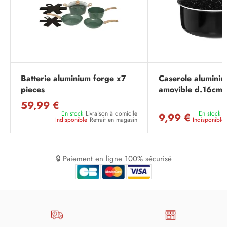
Batterie aluminium forge x7
Caserole aluminiu
pieces
amovible d.16cm
59,99 €
En stock
Livraison à domicile
En stock
L
9,99 €
Indisponible
Retrait en magasin
Indisponible
🔒 Paiement en ligne 100% sécurisé