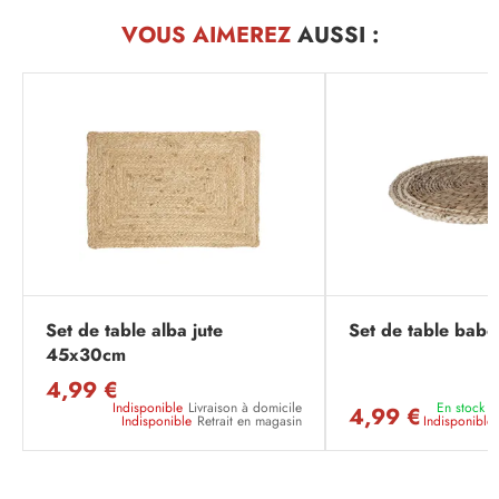
VOUS AIMEREZ
AUSSI :
Set de table alba jute
Set de table bab
45x30cm
4,99 €
Indisponible
Livraison à domicile
En stock
L
4,99 €
Indisponible
Retrait en magasin
Indisponible