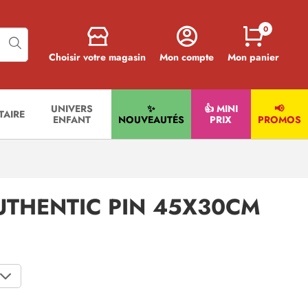
0
Choisir votre magasin
Mon compte
Mon panier
UNIVERS
✨
👍 MINI
📢
ITAIRE
ENFANT
NOUVEAUTÉS
PRIX
PROMOS
UTHENTIC PIN 45X30CM