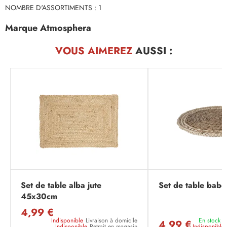
NOMBRE D'ASSORTIMENTS : 1
Marque Atmosphera
VOUS AIMEREZ
AUSSI :
Set de table alba jute
Set de table bab
45x30cm
4,99 €
Indisponible
Livraison à domicile
En stock
L
4,99 €
Indisponible
Retrait en magasin
Indisponible