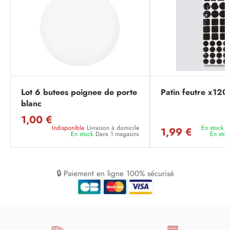
Lot 6 butees poignee de porte
Patin feutre x120
blanc
1,00 €
Indisponible
Livraison à domicile
En stock
L
1,99 €
En stock
Dans 1 magasins
En stoc
🔒 Paiement en ligne 100% sécurisé