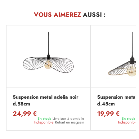
VOUS AIMEREZ
AUSSI :
Suspension metal adelia noir
Suspension metal 
d.58cm
d.45cm
24,99 €
19,99 €
En stock
Livraison à domicile
En stock
L
Indisponible
Retrait en magasin
Indisponible