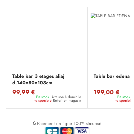
Table bar 3 etages aliaj
Table bar edena 
d.140x80x103cm
99,99 €
199,00 €
En stock
Livraison à domicile
En stock
L
Indisponible
Retrait en magasin
Indisponible
🔒 Paiement en ligne 100% sécurisé