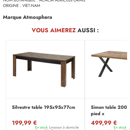
NOM BOTANIQUE : ACACIA AURICULIFORMIS
ORIGINE : VIET-NAM
Marque Atmosphera
VOUS AIMEREZ
AUSSI :
Silvestre table 195x95x77cm
Simon table 200
pied x
199,99 €
499,99 €
En stock
Livraison à domicile
En stock
L