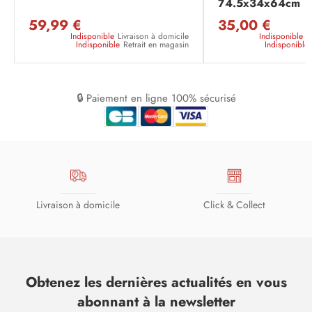
74.5x34x64cm
59,99 €
35,00 €
Indisponible
Livraison à domicile
Indisponible
L
Indisponible
Retrait en magasin
Indisponible
🔒 Paiement en ligne 100% sécurisé
Livraison à domicile
Click & Collect
Obtenez les dernières actualités en vous
abonnant à la newsletter