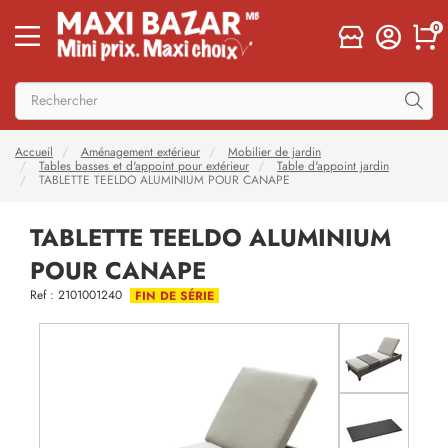
0
Accueil
Aménagement extérieur
Mobilier de jardin
Tables basses et d'appoint pour extérieur
Table d'appoint jardin
TABLETTE TEELDO ALUMINIUM POUR CANAPE
TABLETTE TEELDO ALUMINIUM
POUR CANAPE
Ref : 2101001240
FIN DE SÉRIE