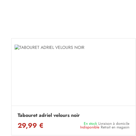
Tabouret adriel velours noir
29,99 €
En stock
Livraison à domicile
Indisponible
Retrait en magasin