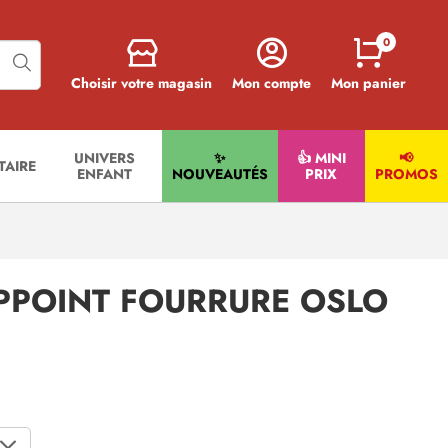
0
Choisir votre magasin
Mon compte
Mon panier
UNIVERS
✨
👍 MINI
📢
ITAIRE
ENFANT
NOUVEAUTÉS
PRIX
PROMOS
PPOINT FOURRURE OSLO