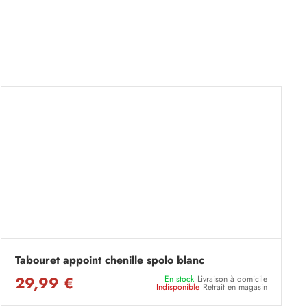
Tabouret appoint chenille spolo blanc
29,99 €
En stock
Livraison à domicile
Indisponible
Retrait en magasin