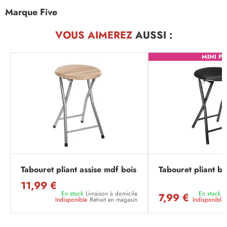
Marque Five
VOUS AIMEREZ
AUSSI :
MINI PR
Tabouret pliant assise mdf bois
Tabouret pliant ba
11,99 €
En stock
Livraison à domicile
En stock
L
7,99 €
Indisponible
Retrait en magasin
Indisponible