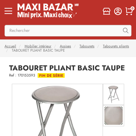
0
Accueil
Mobilier intérieur
Assises
Tabourets
Tabourets pliants
TABOURET PLIANT BASIC TAUPE
TABOURET PLIANT BASIC TAUPE
Ref : 170153593
FIN DE SÉRIE