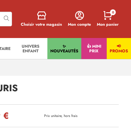
0
Choisir votre magasin
Mon compte
Mon panier
UNIVERS
✨
👍 MINI
📢
ITAIRE
ENFANT
NOUVEAUTÉS
PRIX
PROMOS
URIS
 €
Prix unitaire, hors frais