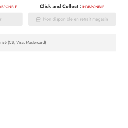
Click and Collect :
DISPONIBLE
INDISPONIBLE
r
Non disponible en retrait magasin
risé (CB, Visa, Mastercard)