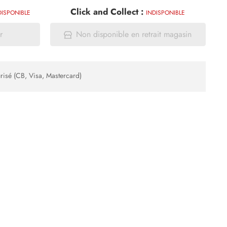
Click and Collect :
DISPONIBLE
INDISPONIBLE
r
Non disponible en retrait magasin
risé (CB, Visa, Mastercard)