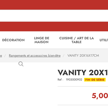
LINGE DE
CUISINE / ART DE LA
DÉCORATION
UTIL
MAISON
TABLE
re
Rangements et accessoires bien-être
VANITY 20X16X17CM
VANITY 20X
Ref :
1903000902
FIN DE SÉRIE
5,00