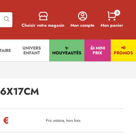
0
Choisir votre magasin
Mon compte
Mon panier
UNIVERS
✨
👍 MINI
📢
ITAIRE
ENFANT
NOUVEAUTÉS
PRIX
PROMOS
16X17CM
 €
Prix unitaire, hors frais