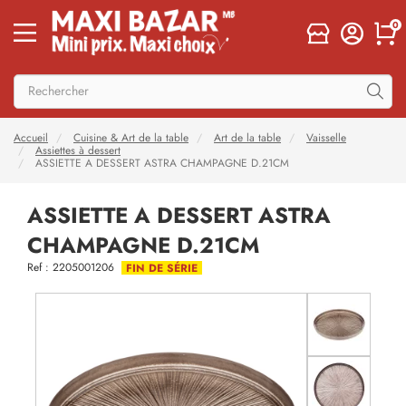
0
Accueil
Cuisine & Art de la table
Art de la table
Vaisselle
Assiettes à dessert
ASSIETTE A DESSERT ASTRA CHAMPAGNE D.21CM
ASSIETTE A DESSERT ASTRA
CHAMPAGNE D.21CM
Ref : 2205001206
FIN DE SÉRIE