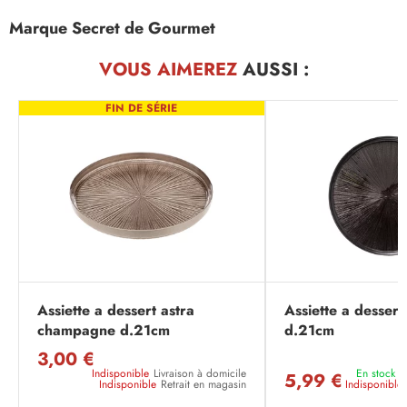
Marque Secret de Gourmet
VOUS AIMEREZ
AUSSI :
FIN DE SÉRIE
Assiette a dessert astra
Assiette a dessert
champagne d.21cm
d.21cm
3,00 €
Indisponible
Livraison à domicile
En stock
L
5,99 €
Indisponible
Retrait en magasin
Indisponible