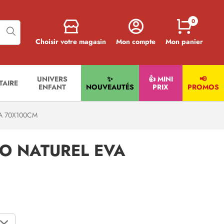
0
Choisir votre magasin
Mon compte
Mon panier
UNIVERS
✨
👍 MINI
📢
ITAIRE
ENFANT
NOUVEAUTÉS
PRIX
PROMOS
A 70X100CM
O NATUREL EVA