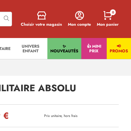
0
Choisir votre magasin
Mon compte
Mon panier
UNIVERS
✨
👍 MINI
📢
ITAIRE
ENFANT
NOUVEAUTÉS
PRIX
PROMOS
LITAIRE ABSOLU
 €
Prix unitaire, hors frais