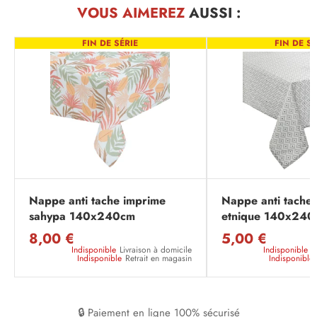
VOUS AIMEREZ
AUSSI :
FIN DE SÉRIE
FIN DE SÉ
Nappe anti tache imprime
Nappe anti tache
sahypa 140x240cm
etnique 140x240
8,00 €
5,00 €
Indisponible
Livraison à domicile
Indisponible
L
Indisponible
Retrait en magasin
Indisponible
🔒 Paiement en ligne 100% sécurisé