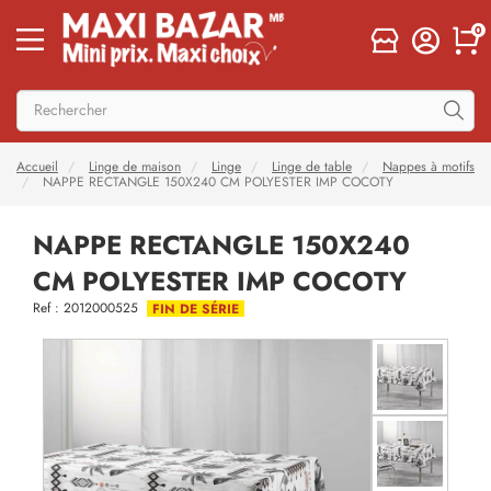
0
Accueil
Linge de maison
Linge
Linge de table
Nappes à motifs
NAPPE RECTANGLE 150X240 CM POLYESTER IMP COCOTY
NAPPE RECTANGLE 150X240
CM POLYESTER IMP COCOTY
Ref : 2012000525
FIN DE SÉRIE