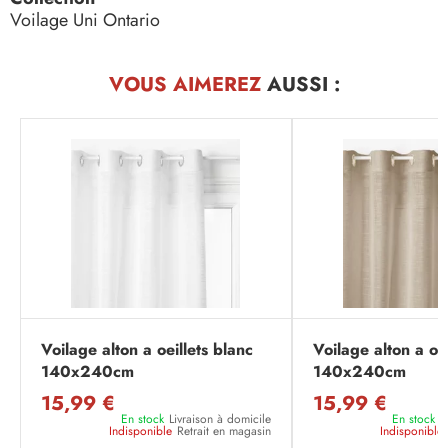
Voilage Uni Ontario
VOUS AIMEREZ
AUSSI :
Voilage alton a oeillets blanc
Voilage alton a oeil
140x240cm
140x240cm
15,99 €
15,99 €
En stock
Livraison à domicile
En stock
L
Indisponible
Retrait en magasin
Indisponible