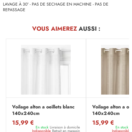
LAVAGE À 30° - PAS DE SECHAGE EN MACHINE - PAS DE
REPASSAGE
VOUS AIMEREZ
AUSSI :
Voilage alton a oeillets blanc
Voilage alton a oeil
140x240cm
140x240cm
15,99 €
15,99 €
En stock
Livraison à domicile
En stock
L
Indisponible
Retrait en magasin
Indisponible