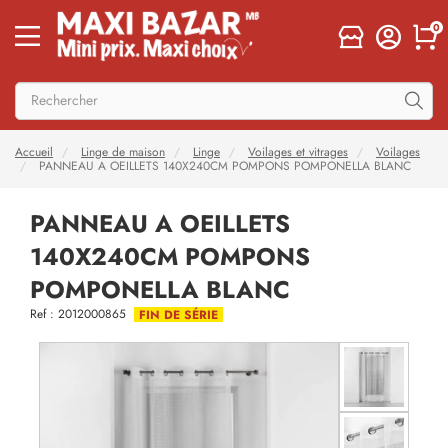
0
Accueil
Linge de maison
Linge
Voilages et vitrages
Voilages
PANNEAU A OEILLETS 140X240CM POMPONS POMPONELLA BLANC
PANNEAU A OEILLETS
140X240CM POMPONS
POMPONELLA BLANC
Ref : 2012000865
FIN DE SÉRIE