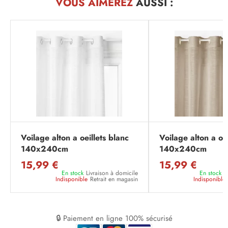
VOUS AIMEREZ
AUSSI :
Voilage alton a oeillets blanc
Voilage alton a oeil
140x240cm
140x240cm
15,99 €
15,99 €
En stock
Livraison à domicile
En stock
L
Indisponible
Retrait en magasin
Indisponible
🔒 Paiement en ligne 100% sécurisé