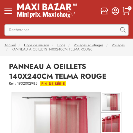
0
Accueil
Linge de maison
Linge
Voilages et vitrages
Voilages
PANNEAU A OEILLETS 140X240CM TELMA ROUGE
PANNEAU A OEILLETS
140X240CM TELMA ROUGE
Ref : 1902002985
FIN DE SÉRIE