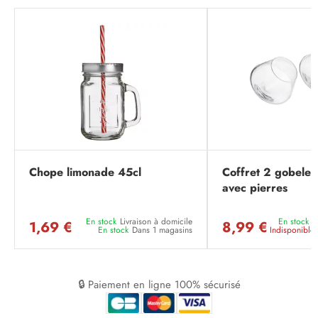
Chope limonade 45cl
Coffret 2 gobelet
avec pierres
En stock
Livraison à domicile
En stock
L
1,69 €
8,99 €
En stock
Dans 1 magasins
Indisponible
🔒 Paiement en ligne 100% sécurisé