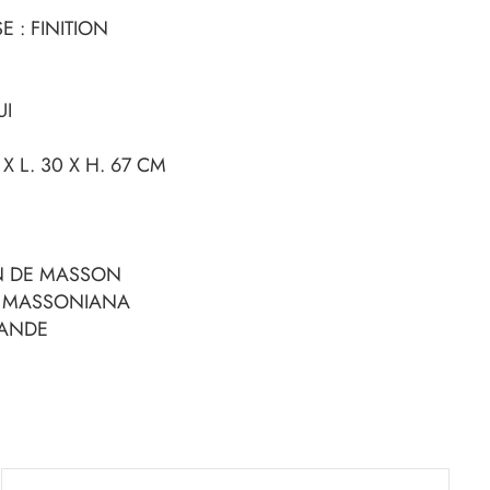
 : FINITION
UI
 X L. 30 X H. 67 CM
PIN DE MASSON
S MASSONIANA
LANDE