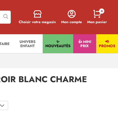
0
Choisir votre magasin
Mon compte
Mon panier
UNIVERS
✨
👍 MINI
📢
ITAIRE
ENFANT
NOUVEAUTÉS
PRIX
PROMOS
IROIR BLANC CHARME