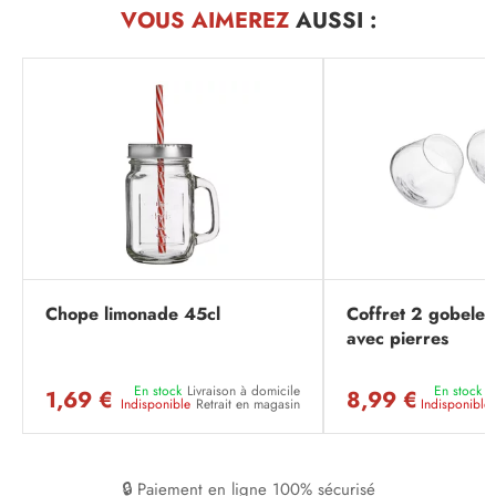
VOUS AIMEREZ
AUSSI :
Chope limonade 45cl
Coffret 2 gobelet
avec pierres
En stock
Livraison à domicile
En stock
L
1,69 €
8,99 €
Indisponible
Retrait en magasin
Indisponible
🔒 Paiement en ligne 100% sécurisé